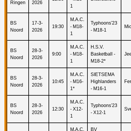
Ringen
2026
1
M.A.C.
BS
17-3-
Typhoons'23
19:30
- M18-
Mi
Noord
2026
- M18-1
1
M.A.C.
H.S.V.
BS
28-3-
9:00
- M18-
Basketball -
Je
Noord
2026
1
M18-2*
M.A.C.
SIETSEMA
BS
28-3-
10:45
- M16-
Highlanders
Fer
Noord
2026
1*
- M16-1
M.A.C.
BS
28-3-
Typhoons'23
12:30
- X12-
Sv
Noord
2026
- X12-1
1
M.A.C.
BV