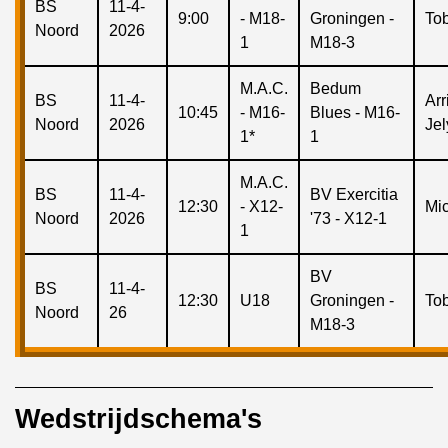
BS
11-4-
9:00
- M18-
Groningen -
To
Noord
2026
1
M18-3
M.A.C.
Bedum
BS
11-4-
Arr
10:45
- M16-
Blues - M16-
Noord
2026
Je
1*
1
M.A.C.
BS
11-4-
BV Exercitia
12:30
- X12-
Mi
Noord
2026
'73 - X12-1
1
BV
BS
11-4-
12:30
U18
Groningen -
To
Noord
26
M18-3
Wedstrijdschema's