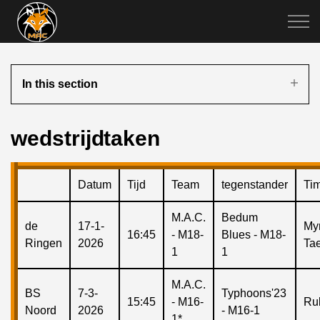
In this section
wedstrijdtaken
Datum
Tijd
Team
tegenstander
Ti
M.A.C.
Bedum
de
17-1-
Myr
16:45
- M18-
Blues - M18-
Ringen
2026
Ta
1
1
M.A.C.
BS
7-3-
Typhoons'23
15:45
- M16-
Ru
Noord
2026
- M16-1
1*