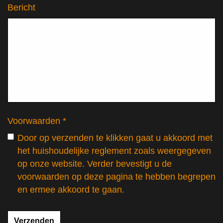
Bericht
Voorwaarden *
Door op verzenden te klikken gaat u akkoord met
het huishoudelijke reglement zoals weergegeven
op onze website. Verder bevestigt u de
voorwaarden op deze pagina te hebben begrepen
en ermee akkoord te gaan.
Verzenden