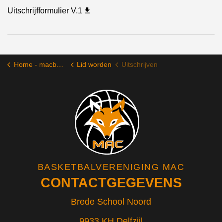
Uitschrijfformulier V.1
Home - macbasketbal.nl
Lid worden
Uitschrijven
BASKETBALVERENIGING MAC
CONTACTGEGEVENS
Brede School Noord
9933 KH Delfzijl